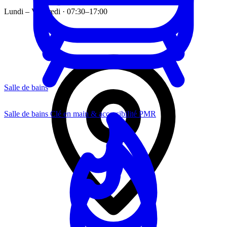
Lundi – Vendredi · 07:30–17:00
Salle de bains
Salle de bains
Clé en main & accessibilité PMR