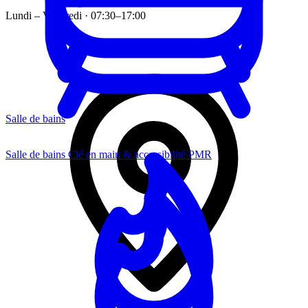
Lundi – Vendredi · 07:30–17:00
Salle de bains
Salle de bains
Clé en main & accessibilité PMR